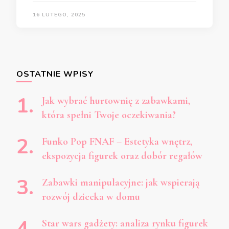
16 LUTEGO, 2025
OSTATNIE WPISY
Jak wybrać hurtownię z zabawkami,
która spełni Twoje oczekiwania?
Funko Pop FNAF – Estetyka wnętrz,
ekspozycja figurek oraz dobór regałów
Zabawki manipulacyjne: jak wspierają
rozwój dziecka w domu
Star wars gadżety: analiza rynku figurek