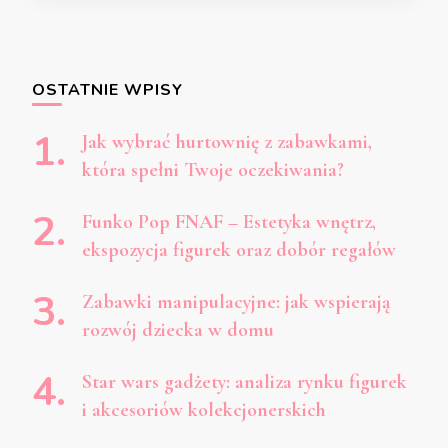
OSTATNIE WPISY
Jak wybrać hurtownię z zabawkami,
która spełni Twoje oczekiwania?
Funko Pop FNAF – Estetyka wnętrz,
ekspozycja figurek oraz dobór regałów
Zabawki manipulacyjne: jak wspierają
rozwój dziecka w domu
Star wars gadżety: analiza rynku figurek
i akcesoriów kolekcjonerskich