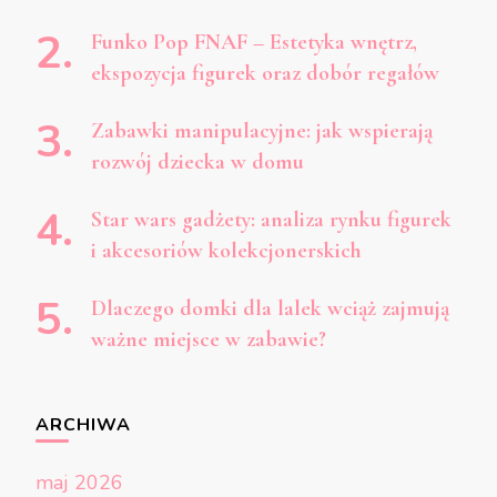
Funko Pop FNAF – Estetyka wnętrz,
ekspozycja figurek oraz dobór regałów
Zabawki manipulacyjne: jak wspierają
rozwój dziecka w domu
Star wars gadżety: analiza rynku figurek
i akcesoriów kolekcjonerskich
Dlaczego domki dla lalek wciąż zajmują
ważne miejsce w zabawie?
ARCHIWA
maj 2026