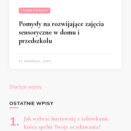
CENNE PORADY
Pomysły na rozwijające zajęcia
sensoryczne w domu i
przedszkolu
21 SIERPNIA, 2025
Nawigacja
Starsze wpisy
po
wpisach
OSTATNIE WPISY
Jak wybrać hurtownię z zabawkami,
która spełni Twoje oczekiwania?