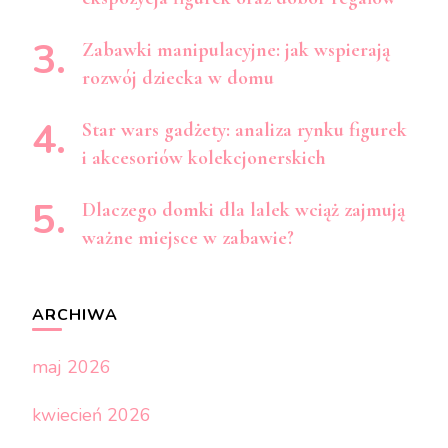
Zabawki manipulacyjne: jak wspierają
rozwój dziecka w domu
Star wars gadżety: analiza rynku figurek
i akcesoriów kolekcjonerskich
Dlaczego domki dla lalek wciąż zajmują
ważne miejsce w zabawie?
ARCHIWA
maj 2026
kwiecień 2026