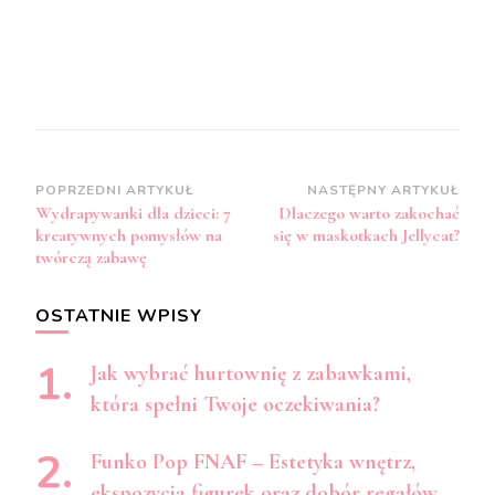
Zobacz
POPRZEDNI ARTYKUŁ
NASTĘPNY ARTYKUŁ
Wydrapywanki dla dzieci: 7
Dlaczego warto zakochać
wpisy
kreatywnych pomysłów na
się w maskotkach Jellycat?
twórczą zabawę
OSTATNIE WPISY
Jak wybrać hurtownię z zabawkami,
która spełni Twoje oczekiwania?
Funko Pop FNAF – Estetyka wnętrz,
ekspozycja figurek oraz dobór regałów