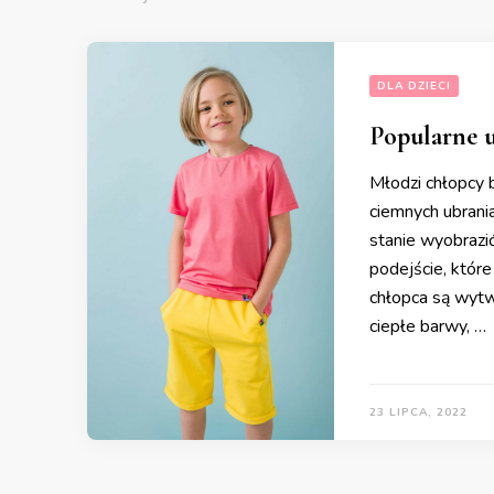
DLA DZIECI
Popularne u
Młodzi chłopcy 
ciemnych ubrania
stanie wyobrazi
podejście, które
chłopca są wytw
ciepłe barwy, …
23 LIPCA, 2022