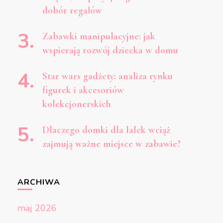
dobór regałów
Zabawki manipulacyjne: jak
wspierają rozwój dziecka w domu
Star wars gadżety: analiza rynku
figurek i akcesoriów
kolekcjonerskich
Dlaczego domki dla lalek wciąż
zajmują ważne miejsce w zabawie?
ARCHIWA
maj 2026