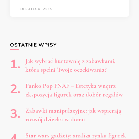
16 LUTEGO, 2025
OSTATNIE WPISY
Jak wybrać hurtownię z zabawkami,
która spełni Twoje oczekiwania?
Funko Pop FNAF – Estetyka wnętrz,
ekspozycja figurek oraz dobór regałów
Zabawki manipulacyjne: jak wspierają
rozwój dziecka w domu
Star wars gadżety: analiza rynku figurek