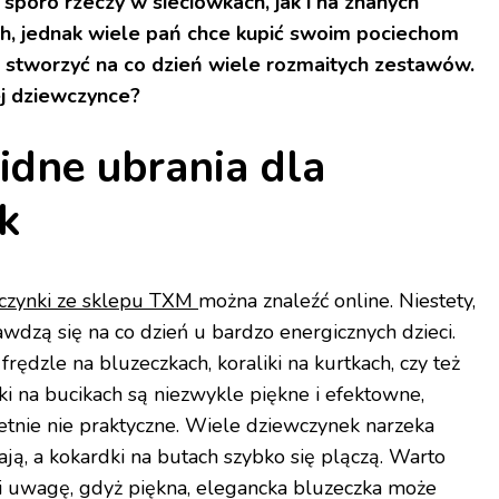
poro rzeczy w sieciówkach, jak i na znanych
h, jednak wiele pań chce kupić swoim pociechom
a stworzyć na co dzień wiele rozmaitych zestawów.
ej dziewczynce?
idne ubrania dla
k
czynki ze sklepu TXM
można znaleźć online. Niestety,
awdzą się na co dzień u bardzo energicznych dzieci.
frędzle na bluzeczkach, koraliki na kurtkach, czy też
i na bucikach są niezwykle piękne i efektowne,
etnie nie praktyczne. Wiele dziewczynek narzeka
ają, a kokardki na butach szybko się plączą. Warto
gi uwagę, gdyż piękna, elegancka bluzeczka może