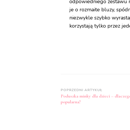
odpowiedniego zestawu n
je o rozmaite bluzy, spódn
niezwykle szybko wyrastaj
korzystają tylko przez jed
Zobacz
POPRZEDNI ARTYKUŁ
Poduszka minky dla dzieci – dlaczego
wpisy
popularna?