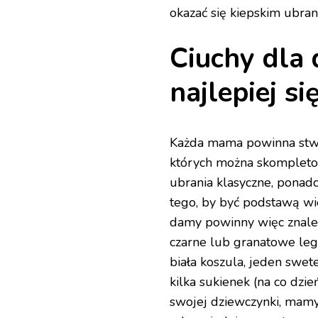
okazać się kiepskim ubran
Ciuchy dla 
najlepiej s
Każda mama powinna stwor
których można skompletowa
ubrania klasyczne, ponadc
tego, by być podstawą wi
damy powinny więc znaleź
czarne lub granatowe legg
biała koszula, jeden swet
kilka sukienek (na co dzie
swojej dziewczynki, mam