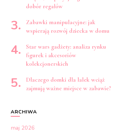
dobór regałów
Zabawki manipulacyjne: jak
wspierają rozwój dziecka w domu
Star wars gadżety: analiza rynku
figurek i akcesoriów
kolekcjonerskich
Dlaczego domki dla lalek wciąż
zajmują ważne miejsce w zabawie?
ARCHIWA
maj 2026