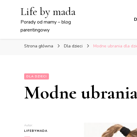
Life by mada
D
Porady od mamy – blog
parentingowy
Strona główna
Dla dzieci
Modne ubrania dla dz
DLA DZIECI
Modne ubrania
Autor:
LIFEBYMADA