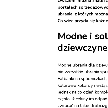
Owszem, można znaleźć s
portalach sprzedażowyc
ubrania, z których możn
Co więc przyda się każd
Modne i sol
dziewczyne
Modne ubrania dla dziew
nie wszystkie ubrania spr
Falbanki na spódniczkach, 
kolorowe kokardy i wstążk
jednak na co dzień kompl
często, iż cekiny im odpad
zwracać na takie drobiaz