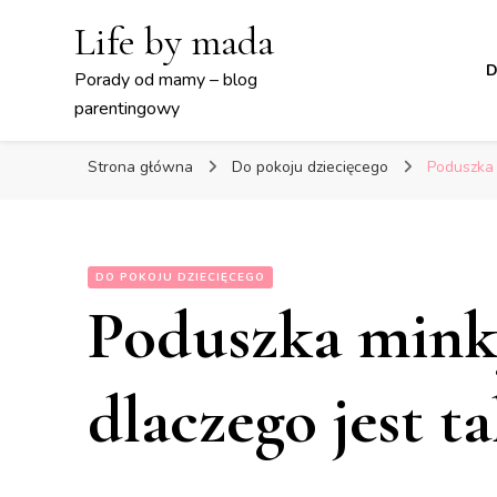
Life by mada
D
Porady od mamy – blog
parentingowy
Strona główna
Do pokoju dziecięcego
Poduszka 
DO POKOJU DZIECIĘCEGO
Poduszka minky
dlaczego jest t