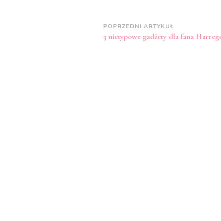
Zobacz
POPRZEDNI ARTYKUŁ
3 nietypowe gadżety dla fana Harreg
wpisy