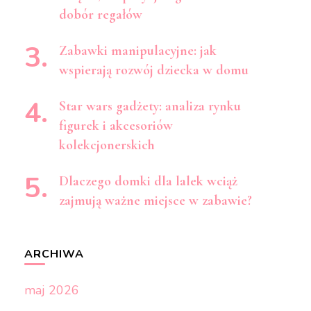
dobór regałów
Zabawki manipulacyjne: jak
wspierają rozwój dziecka w domu
Star wars gadżety: analiza rynku
figurek i akcesoriów
kolekcjonerskich
Dlaczego domki dla lalek wciąż
zajmują ważne miejsce w zabawie?
ARCHIWA
maj 2026