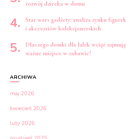
rozwój dziecka w domu
Star wars gadżety: analiza rynku figurek
i akcesoriów kolekcjonerskich
Dlaczego domki dla lalek wciąż zajmują
ważne miejsce w zabawie?
ARCHIWA
maj 2026
kwiecień 2026
luty 2026
grudzień 2025