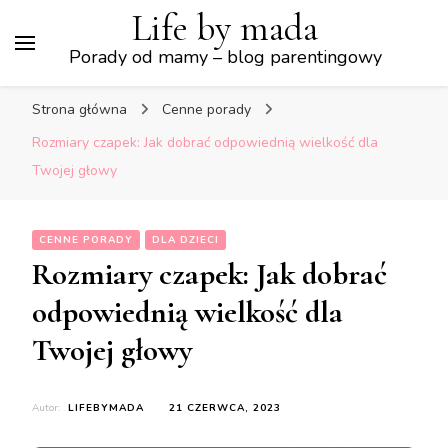
Life by mada
Porady od mamy – blog parentingowy
Strona główna
Cenne porady
Rozmiary czapek: Jak dobrać odpowiednią wielkość dla
Twojej głowy
CENNE PORADY
DLA DZIECI
Rozmiary czapek: Jak dobrać
odpowiednią wielkość dla
Twojej głowy
Autor:
LIFEBYMADA
21 CZERWCA, 2023