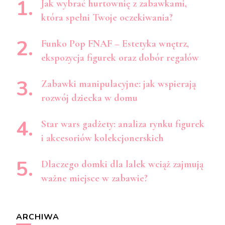
Jak wybrać hurtownię z zabawkami,
która spełni Twoje oczekiwania?
Funko Pop FNAF – Estetyka wnętrz,
ekspozycja figurek oraz dobór regałów
Zabawki manipulacyjne: jak wspierają
rozwój dziecka w domu
Star wars gadżety: analiza rynku figurek
i akcesoriów kolekcjonerskich
Dlaczego domki dla lalek wciąż zajmują
ważne miejsce w zabawie?
ARCHIWA