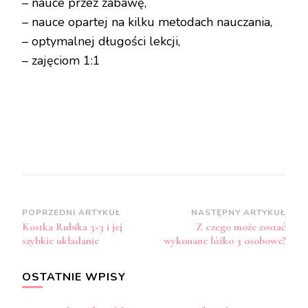
– nauce przez zabawę,
– nauce opartej na kilku metodach nauczania,
– optymalnej długości lekcji,
– zajęciom 1:1
Zobacz
POPRZEDNI ARTYKUŁ
NASTĘPNY ARTYKUŁ
Kostka Rubika 3×3 i jej
Z czego może zostać
wpisy
szybkie układanie
wykonane łóżko 3 osobowe?
OSTATNIE WPISY